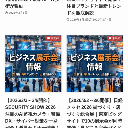
術が集結
注目ブランドと最新トレン
ドを徹底解説
2026年3月5日
2026年3月3日
2026年3月4日
東京都
東京都
【2026/3/3～3/6開催】
【2026/3/3～3/6開催】日経
SECURITY SHOW 2026｜
メッセ 2026 街づくり・店
注目のAI監視カメラ・警備
づくり総合展｜東京ビッグ
DX・サイバー対策を一挙
サイトで10の展示会が同時
紹介！必見セミナー情報も
開催！見どころ完全ガイド