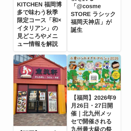
KITCHEN 福岡博
「@cosme
多で味わう秋季
STORE ラシック
限定コース「和×
福岡天神店」が
イタリアン」の
誕生
見どころやメニ
ュー情報を解説
【福岡】2026年9
月26日・27日開
催｜北九州メッ
セで開催される
九州最大級の祭