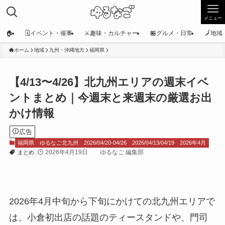
メニュー
🏠
🗓️イベント・催事
⚔️趣味・カルチャー
🏪グルメ・日常
🗾地
ホーム
地域
九州・沖縄地方
福岡県
【4/13〜4/26】北九州エリアの週末イベ
ントまとめ｜今週末と来週末の厳選お出
かけ情報
広告
福岡県
ゆるなご北九州
2026/04/20-04/26
2026/04/13/04/19
2026年4月
2026年4月19日
ゆるなご 編集部
まとめ
2026年4月中旬から下旬にかけての北九州エリアで
は、小倉初出店の話題のティースタンドや、門司