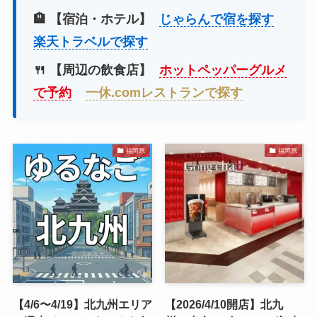
🏨 【宿泊・ホテル】
じゃらんで宿を探す
楽天トラベルで探す
🍴 【周辺の飲食店】
ホットペッパーグルメ
で予約
一休.comレストランで探す
福岡県
福岡県
【4/6〜4/19】北九州エリア
【2026/4/10開店】北九