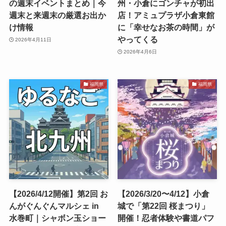
の週末イベントまとめ｜今
州・小倉にゴンチャが初出
週末と来週末の厳選お出か
店！アミュプラザ小倉東館
け情報
に「幸せなお茶の時間」が
やってくる
2026年4月11日
2026年4月6日
福岡県
福岡県
【2026/4/12開催】第2回 お
【2026/3/20〜4/12】小倉
んがぐんぐんマルシェ in
城で「第22回 桜まつり」
水巻町｜シャボン玉ショー
開催！忍者体験や書道パフ