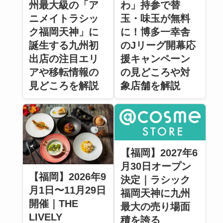
州最大級の「ア
わ」持参で替
ニメイトラシッ
玉・味玉が無料
ク福岡天神」に
に！博多一幸舎
誕生する九州初
のJリーグ開幕応
出店の注目エリ
援キャンペーン
アや移転情報の
の見どころや対
見どころを解説
象店舗を解説
【福岡】2027年6
月30日オープン
【福岡】2026年9
決定｜ラシック
月1日〜11月29日
福岡天神に九州
開催｜THE
最大の売り場面
LIVELY
積を誇る