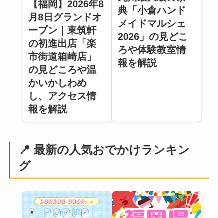
【福岡】2026年8
典「小倉ハンド
月8日グランドオ
メイドマルシェ
ープン｜東筑軒
2026」の見どこ
の初進出店「楽
ろや体験教室情
市街道箱崎店」
報を解説
の見どころや温
かいかしわめ
し、アクセス情
報を解説
📍 最新の人気おでかけランキン
グ