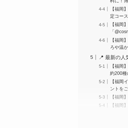
料に！
【福岡】2
定コー
【福岡】
「@co
【福岡】
ろや温
📍 最新の
【福岡】
約200
【福岡
ントを
【福岡】
【福岡】