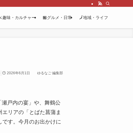
⚔️趣味・カルチャー
🏪グルメ・日常
🗾地域・ライフ
2026年6月1日
ゆるなご 編集部
め
む「瀬戸内の宴」や、舞鶴公
州エリアの「とばた菖蒲ま
しです。今月のお出かけに