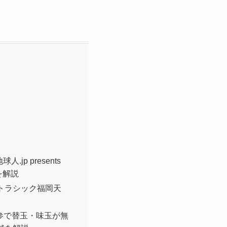
p presents
を解説
イトラシック福岡天
参で替玉・味玉が無