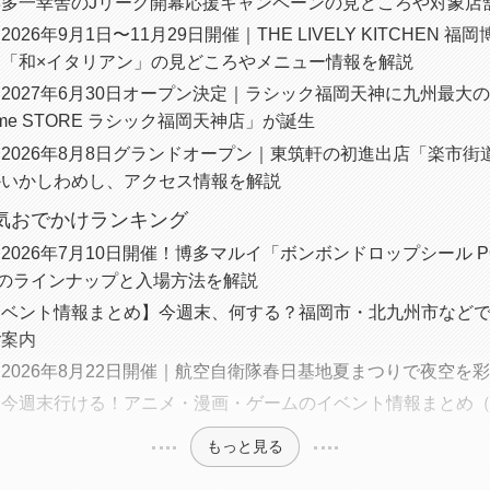
博多一幸舎のJリーグ開幕応援キャンペーンの見どころや対象店
026年9月1日〜11月29日開催｜THE LIVELY KITCHEN
ス「和×イタリアン」の見どころやメニュー情報を解説
2027年6月30日オープン決定｜ラシック福岡天神に九州最大
sme STORE ラシック福岡天神店」が誕生
2026年8月8日グランドオープン｜東筑軒の初進出店「楽市街
かいかしわめし、アクセス情報を解説
人気おでかけランキング
2026年7月10日開催！博多マルイ「ボンボンドロップシール POP
種のラインナップと入場方法を解説
イベント情報まとめ】今週末、何する？福岡市・北九州市など
ご案内
2026年8月22日開催｜航空自衛隊春日基地夏まつりで夜空を
今週末行ける！アニメ・漫画・ゲームのイベント情報まとめ（2
もっと見る