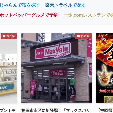
じゃらんで宿を探す
楽天トラベルで探す
ホットペッパーグルメで予約
一休.comレストランで
福岡県
福岡県
ープン！モ
福岡市南区に新登場！「マックスバリ
【福岡県