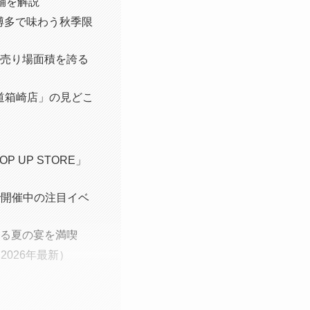
舗を解説
 福岡博多で味わう秋季限
の売り場面積を誇る
道箱崎店」の見どこ
 UP STORE」
で開催中の注目イベ
彩る夏の宴を満喫
026年最新）